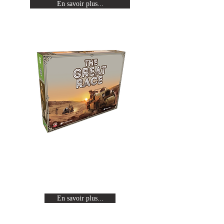
En savoir plus...
The Great Race
Revivez les expéditions Citroën en
traversant un continent de part en
part à bord d'une auto-chenille.
En savoir plus...