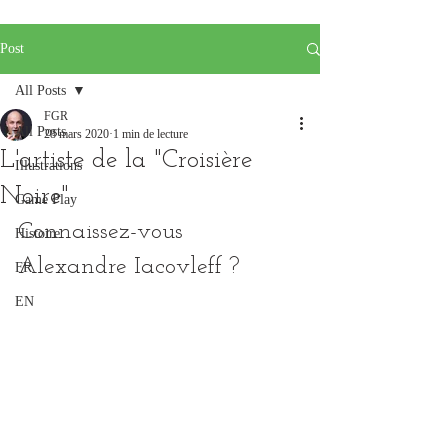
Post
All Posts
FGR
All Posts
28 mars 2020
1 min de lecture
L'artiste de la "Croisière
Illustrations
Noire"
Game Play
Connaissez-vous 
Histoire
Alexandre Iacovleff ?
FR
EN