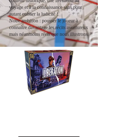
contenu historique, une invitation au
voyage et à la connaissance sans pour
autant oublier la ludicité !
Notre ambition : pousser le joueur à
connaître davantage les récits aventureux
mais néanmoins réels que nous illustrons.
Liberation
Revivez le combat entre la
Résistance et l'occupant durant
la seconde guerre mondiale.