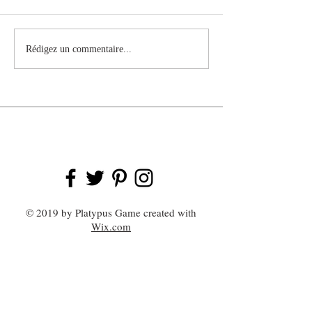
Biographie de Georges-
Vladimir Petropa
Rédigez un commentaire...
Marie Haardt
Biography
© 2019 by Platypus Game created with
Wix.com