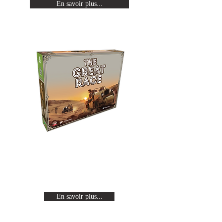
En savoir plus...
The Great Race
Revivez les expéditions Citroën en
traversant un continent de part en
part à bord d'une auto-chenille.
En savoir plus...