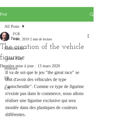
Post
All Posts
FGR
All Posts
4 déc. 2019
2 min de lecture
The creation of the vehicle
Illustrations
figurine
Game Play
Dernière mise à jour :
13 mars 2020
Histoire
Il va de soi que le jeu "the great race" se 
FR
doit d'avoir des véhicules de type 
"autochenille". Comme ce type de figurine 
EN
n'existe pas dans le commerce, nous allons 
réaliser une figurine exclusive qui sera 
moulée dans des plastiques de couleurs 
différentes.