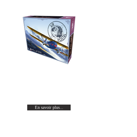
Air Postal
Revivez l'age d'or de l'aviation en
incarnant un pilote célèbre en
quête de gloire.
En savoir plus...