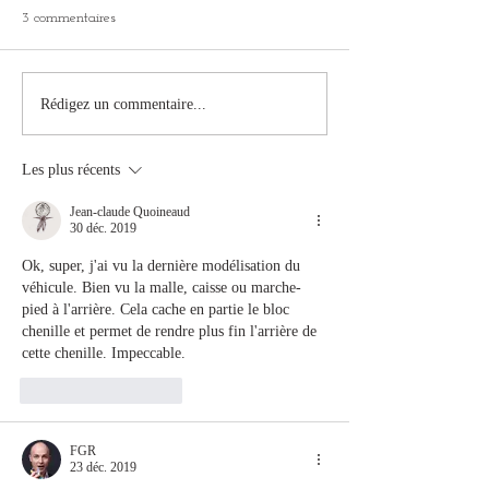
3 commentaires
Vladimir Petropavlovsky's
Second campaign
Rédigez un commentaire...
Biography
preparation
Les plus récents
Jean-claude Quoineaud
30 déc. 2019
Ok, super, j'ai vu la dernière modélisation du 
véhicule. Bien vu la malle, caisse ou marche-
pied à l'arrière. Cela cache en partie le bloc 
chenille et permet de rendre plus fin l'arrière de 
cette chenille. Impeccable.
J'aime
Répondre
FGR
23 déc. 2019