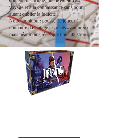
contenu historique, une invitation au
voyage et à la connaissance sans pour
autant oublier la ludicité !
Notre ambition : pousser le joueur à
connaître davantage les récits aventureux
mais néanmoins réels que nous illustrons.
Liberation
Revivez le combat entre la
Résistance et l'occupant durant
la seconde guerre mondiale.