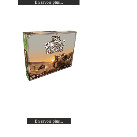
En savoir plus...
The Great Race
Revivez les expéditions Citroën en
traversant un continent de part en
part à bord d'une auto-chenille.
En savoir plus...