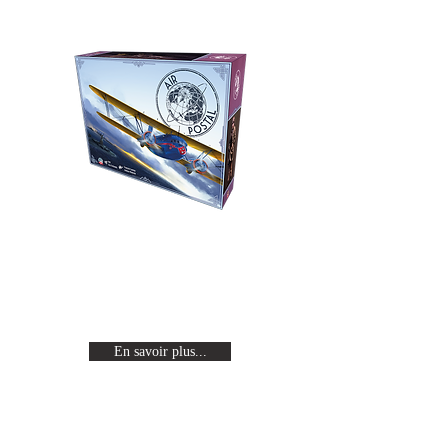
Air Postal
Revivez l'age d'or de l'aviation en
incarnant un pilote célèbre en
quête de gloire.
En savoir plus...