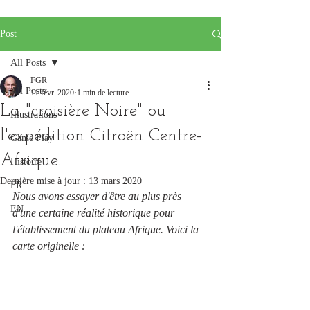
Post
All Posts
FGR
All Posts
11 févr. 2020
1 min de lecture
La "croisière Noire" ou
Illustrations
l'expédition Citroën Centre-
Game Play
Afrique.
Histoire
Dernière mise à jour :
13 mars 2020
FR
Nous avons essayer d'être au plus près 
EN
d'une certaine réalité historique pour 
l'établissement du plateau Afrique. Voici la 
carte originelle :