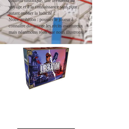
contenu historique, une invitation au
voyage et à la connaissance sans pour
autant oublier la ludicité !
Notre ambition : pousser le joueur à
connaître davantage les récits aventureux
mais néanmoins réels que nous illustrons.
Liberation
Revivez le combat entre la
Résistance et l'occupant durant
la seconde guerre mondiale.