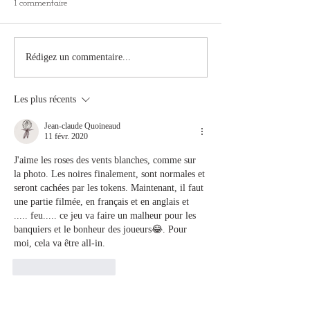
1 commentaire
Biographie de Georges-
Vladimir Petropa
Rédigez un commentaire...
Marie Haardt
Biography
Les plus récents
Jean-claude Quoineaud
11 févr. 2020
J'aime les roses des vents blanches, comme sur 
la photo. Les noires finalement, sont normales et 
seront cachées par les tokens. Maintenant, il faut 
une partie filmée, en français et en anglais et 
..... feu..... ce jeu va faire un malheur pour les 
banquiers et le bonheur des joueurs😂. Pour 
moi, cela va être all-in.
J'aime
Répondre