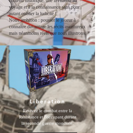
contenu historique, une invitation au
voyage et à la connaissance sans pour
autant oublier la ludicité !
Notre ambition : pousser le joueur à
connaître davantage les récits aventureux
mais néanmoins réels que nous illustrons.
Liberation
Revivez le combat entre la
Résistance et l'occupant durant
la seconde guerre mondiale.