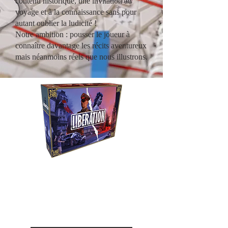
contenu historique, une invitation au
voyage et à la connaissance sans pour
autant oublier la ludicité !
Notre ambition : pousser le joueur à
connaître davantage les récits aventureux
mais néanmoins réels que nous illustrons.
Liberation
Revivez le combat entre la
Résistance et l'occupant durant
la seconde guerre mondiale.