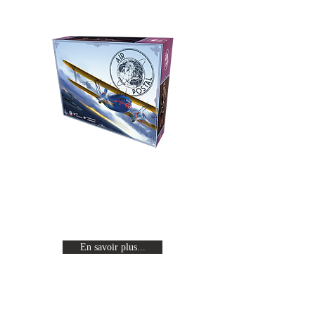
Air Postal
Revivez l'age d'or de l'aviation en
incarnant un pilote célèbre en
quête de gloire.
En savoir plus...