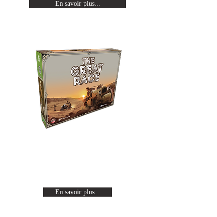
En savoir plus...
The Great Race
Revivez les expéditions Citroën en
traversant un continent de part en
part à bord d'une auto-chenille.
En savoir plus...