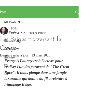
Post
All Posts
FGR
All Posts
13 févr. 2020
1 min de lecture
Les Belges traversent le
Illustrations
Congo
Game Play
Dernière mise à jour :
13 mars 2020
Histoire
François Launay est à l'oeuvre pour 
FR
réaliser l'un des paravent de "The Great 
Race". Il nous plonge dans une jungle 
EN
luxuriante qui donne du fil à retordre à 
l'équipage Belge.